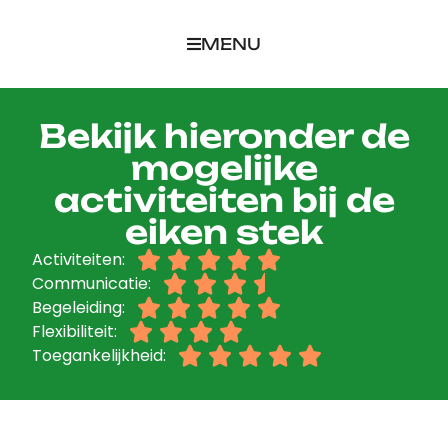
MENU
Bekijk hieronder de
mogelijke
activiteiten bij de
eiken stek
Activiteiten:





Communicatie:




Begeleiding:





Flexibiliteit:




Toegankelijkheid:




