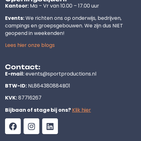
Kantoor:
Ma – Vr van 10.00 – 17.00 uur
Events:
We richten ons op onderwijs, bedrijven,
campings en groepsgebouwen. We zijn dus NIET
geopend in weekenden!
Lees hier onze blogs
Contact:
E-mail:
events@sportproductions.nl
BTW-ID:
NL864380884B01
KVK:
87716267
Bijbaan of stage bij ons?
Klik hier