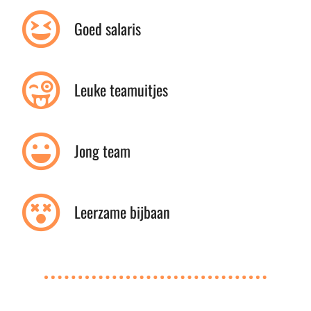
Goed salaris
Leuke teamuitjes
Jong team
Leerzame bijbaan