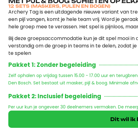
MET PIJL & BOOG SCHIETEN OP EL
12 SETS (MASKERS, PIJLEN EN BOGEN)
Archery Tag is een uitdagende nieuwe variant van trefba
een pijl vangen, komt je hele team vrij. Word je geraakt
hele groep mee te verassen. Het spel is pijnloos, maa
Bij deze groepsaccommodatie kun je dit spel mooi in de 
verstandig om de groep in teams in te delen, zodat j
te spelen
Pakket 1: Zonder begeleiding
Zelf ophalen op vrijdag tussen 15.00 - 17.00 uur en terugbre
Den Bosch. Set bestaat uit masker, pijl & boog. Minimale afn
Pakket 2: Inclusief begeleiding
Per uur kun je ongeveer 30 deelnemers vermaken. De meerpij
Dit wil i