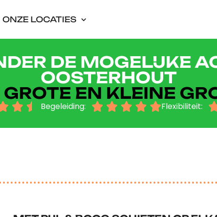
ONZE LOCATIES
NDER DE MOGELIJKE AC
OOSTERHOUT
 GROTE EN KLEINE GR



Begeleiding:





Flexibiliteit: