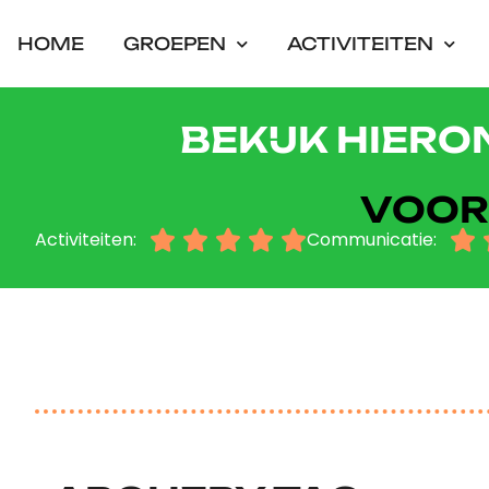
HOME
GROEPEN
ACTIVITEITEN
BEKIJK HIERO
VOOR
Activiteiten:





Communicatie:
