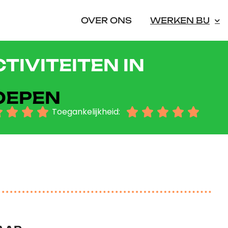
OVER ONS
WERKEN BIJ
TIVITEITEN IN
OEPEN




Toegankelijkheid:




