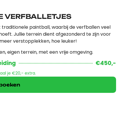
TE VERFBALLETJES
t traditionele paintball, waarbij de verfballen veel
ft. Jullie terrein dient afgezonderd te zijn voor
 meer verstopplekken, hoe leuker!
n, eigen terrein, met een vrije omgeving.
eiding
€450,-
taal je €20,- extra.
k boeken