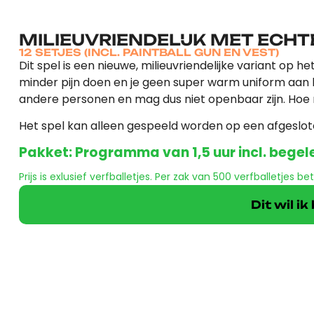
MILIEUVRIENDELIJK MET ECH
12 SETJES (INCL. PAINTBALL GUN EN VEST)
Dit spel is een nieuwe, milieuvriendelijke variant op he
minder pijn doen en je geen super warm uniform aan hoe
andere personen en mag dus niet openbaar zijn. Hoe
Het spel kan alleen gespeeld worden op een afgeslote
Pakket: Programma van 1,5 uur incl. begel
Prijs is exlusief verfballetjes. Per zak van 500 verfballetjes be
Dit wil i